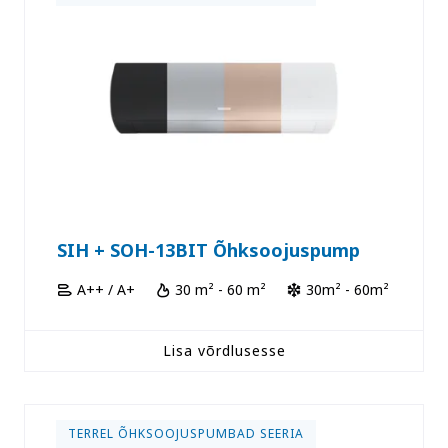
SIH + SOH-13BIT Õhksoojuspump
A++ / A+
30 m² - 60 m²
30m² - 60m²
Lisa võrdlusesse
TERREL ÕHKSOOJUSPUMBAD SEERIA