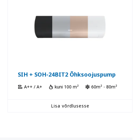
SIH + SOH-24BIT2 Õhksoojuspump
A++ / A+
kuni 100 m²
60m² - 80m²
Lisa võrdlusesse