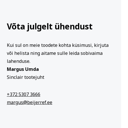
Võta julgelt ühendust
Kui sul on meie toodete kohta küsimusi, kirjuta
või helista ning aitame sulle leida sobivaima
lahenduse.
Margus Umda
Sinclair tootejuht
+372 5307 3666
margus@beijerref.ee