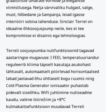
graatsiliste ümarate vormide ja elegantse
viimistlusega. Nelja värvivaliku hulgast, valge,
must, hõbedane ja šampanja, leiad igasse
interiööri sobiva lahenduse. Sinclair Terrel on
ideaalne õhksoojuspump neile, kes ei tee
kompromisse ei disainis ega tehnoloogias.
Terreli soojuspumba nutifunktsioonid tagavad
aastaringse mugavuse: I FEEL temperatuuriandur
reguleerib kliima täpselt kasutaja asukohast
lähtuvalt, automaatselt pöörlevad horisontaalsed
labad jaotavad õhu ühtlaselt kogu ruumis ning
Cold Plasma Generator ionisaator puhastab
pidevalt siseõhku. WiFi juhtimine nutiseadme
kaudu, vaikne töörežiim ja +8°C
külmakaitsefunktsioon muudavad Terreli