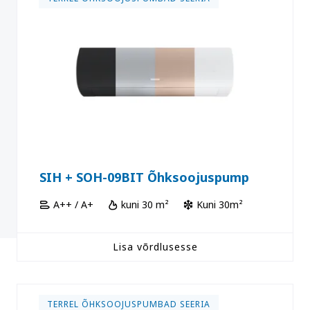
SIH + SOH-09BIT Õhksoojuspump
A++ / A+
kuni 30 m²
Kuni 30m²
Lisa võrdlusesse
TERREL ÕHKSOOJUSPUMBAD SEERIA