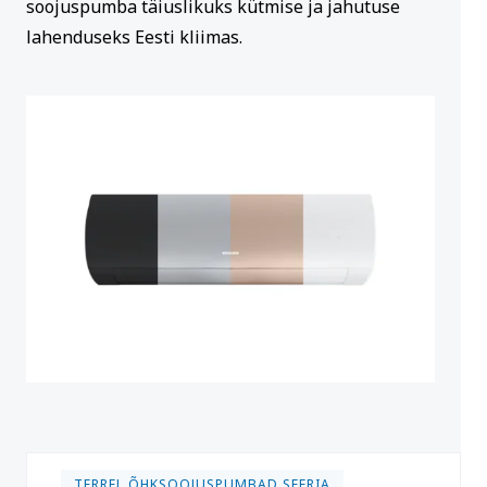
soojuspumba täiuslikuks kütmise ja jahutuse
lahenduseks Eesti kliimas.
TERREL ÕHKSOOJUSPUMBAD SEERIA