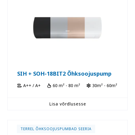
SIH + SOH-18BIT2 Õhksoojuspump
A++ / A+
60 m² - 80 m²
30m² - 60m²
Lisa võrdlusesse
TERREL ÕHKSOOJUSPUMBAD SEERIA