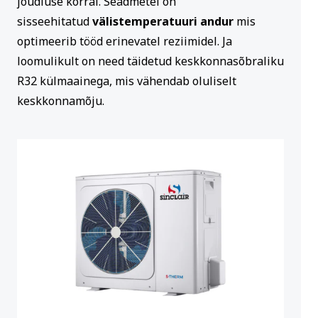
jõudluse korral. Seadmetel on
sisseehitatud
välistemperatuuri andur
mis
optimeerib tööd erinevatel reziimidel. Ja
loomulikult on need täidetud keskkonnasõbraliku
R32 külmaainega, mis vähendab oluliselt
keskkonnamõju.