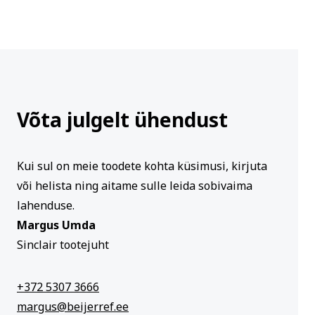
Võta julgelt ühendust
Kui sul on meie toodete kohta küsimusi, kirjuta
või helista ning aitame sulle leida sobivaima
lahenduse.
Margus Umda
Sinclair tootejuht
+372 5307 3666
margus@beijerref.ee