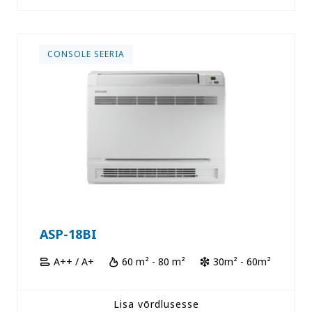
CONSOLE SEERIA
ASP-18BI
A++ / A+
60 m² - 80 m²
30m² - 60m²
Lisa võrdlusesse